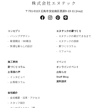
株式会社エヌテック
〒731-0113 広島市安佐南区西原9-13-11 [
map
]
コンセプト
エヌテックの家づくり
パッシブデザイン
エヌテックの家ができるまで
耐震構法・SE構法
エヌテックの技術
快適な暮らしの設計
家づくりコラム
リフォーム
施工事例
イベント
家づくりコラム
オンラインイベント
お客様の声
お知らせ
Staff Blog
インタビュー
資料請求
お客様コラム
会社紹介
会社概要・沿革・アクセス
スタッフ紹介
コンセプトルーム「檪」