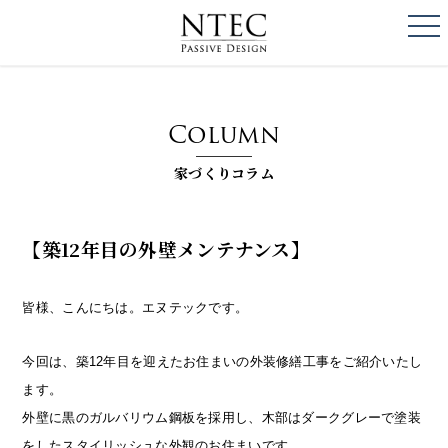
togg
NTEC
PASSIVE DESI
Column
家づくりコラム
【築12年目の外壁メンテナンス】
皆様、こんにちは。エヌテックです。
今回は、築12年目を迎えたお住まいの外装修繕工事をご紹介いたし
ます。
外壁に黒のガルバリウム鋼板を採用し、木部はダークグレーで塗装
をしたスタイリッシュな外観のお住まいです。