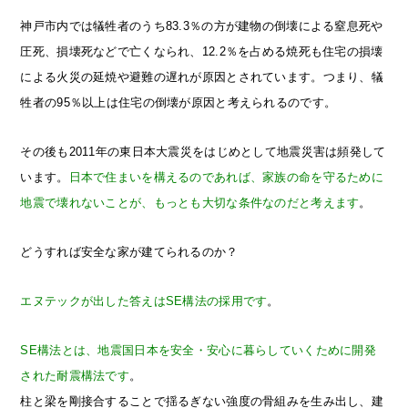
神戸市内では犠牲者のうち83.3％の方が建物の倒壊による窒息死や
圧死、損壊死などで亡くなられ、12.2％を占める焼死も住宅の損壊
による火災の延焼や避難の遅れが原因とされています。つまり、犠
牲者の95％以上は住宅の倒壊が原因と考えられるのです。
その後も2011年の東日本大震災をはじめとして地震災害は頻発して
います。
日本で住まいを構えるのであれば、家族の命を守るために
地震で壊れないことが、もっとも大切な条件なのだと考えます
。
どうすれば安全な家が建てられるのか？
エヌテックが出した答えはSE構法の採用です
。
SE構法とは、地震国日本を安全・安心に暮らしていくために開発
された耐震構法です
。
柱と梁を剛接合することで揺るぎない強度の骨組みを生み出し、建