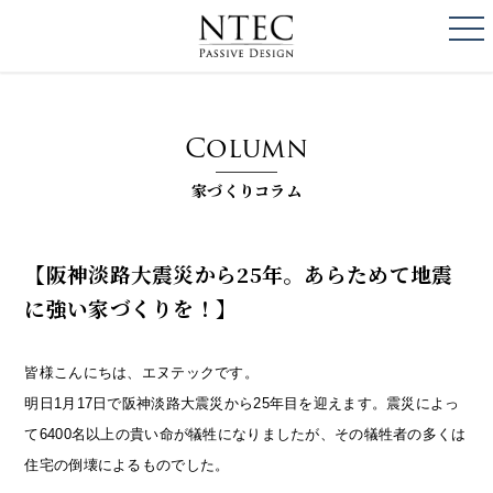
togg
NTEC
PASSIVE DESI
Column
家づくりコラム
【阪神淡路大震災から25年。あらためて地震
に強い家づくりを！】
皆様こんにちは、エヌテックです。
明日1月17日で阪神淡路大震災から25年目を迎えます。震災によっ
て6400名以上の貴い命が犠牲になりましたが、その犠牲者の多くは
住宅の倒壊によるものでした。