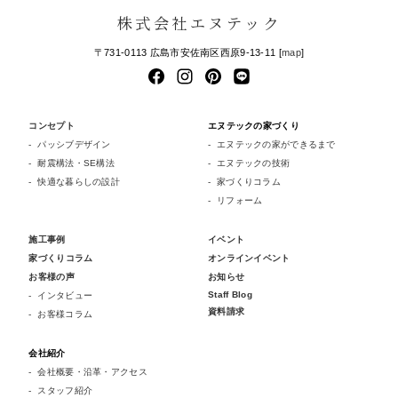
株式会社エヌテック
〒731-0113 広島市安佐南区西原9-13-11 [
map
]
コンセプト
エヌテックの家づくり
パッシブデザイン
エヌテックの家ができるまで
耐震構法・SE構法
エヌテックの技術
快適な暮らしの設計
家づくりコラム
リフォーム
施工事例
イベント
家づくりコラム
オンラインイベント
お客様の声
お知らせ
Staff Blog
インタビュー
資料請求
お客様コラム
会社紹介
会社概要・沿革・アクセス
スタッフ紹介