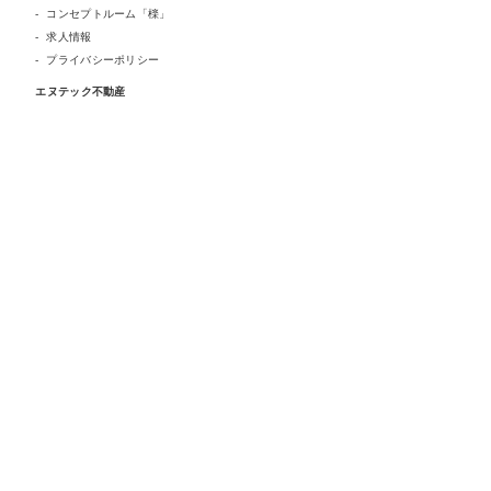
コンセプトルーム「檪」
求人情報
プライバシーポリシー
エヌテック不動産