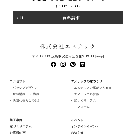
（9:00〜17:30）
資料請求
株式会社エヌテック
〒731-0113 広島市安佐南区西原9-13-11 [
map
]
コンセプト
エヌテックの家づくり
パッシブデザイン
エヌテックの家ができるまで
耐震構法・SE構法
エヌテックの技術
快適な暮らしの設計
家づくりコラム
リフォーム
施工事例
イベント
家づくりコラム
オンラインイベント
お客様の声
お知らせ