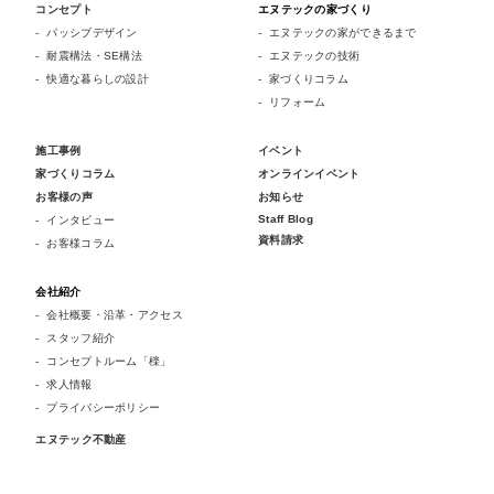
コンセプト
エヌテックの家づくり
パッシブデザイン
エヌテックの家ができるまで
耐震構法・SE構法
エヌテックの技術
快適な暮らしの設計
家づくりコラム
リフォーム
施工事例
イベント
家づくりコラム
オンラインイベント
お客様の声
お知らせ
Staff Blog
インタビュー
資料請求
お客様コラム
会社紹介
会社概要・沿革・アクセス
スタッフ紹介
コンセプトルーム「檪」
求人情報
プライバシーポリシー
エヌテック不動産