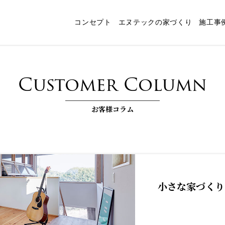
コンセプト
エヌテックの家づくり
施工事
ャート
スタッフ紹介
パッシブデザイン
エヌテックの技術
インタビュー
コンセプトルーム「檪」
耐震構法・SE構法
お客様コラム
家づくりコラム
お知らせ
快
Customer Column
お客様コラム
小さな家づくり