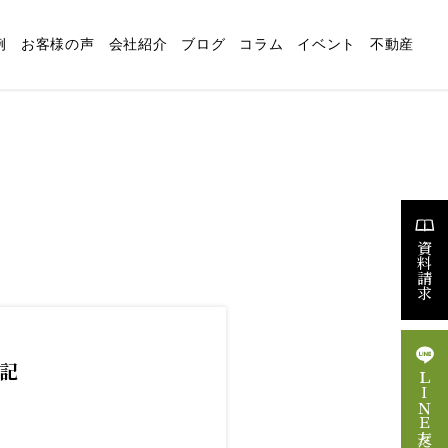
例
お客様の声
会社紹介
ブログ
コラム
イベント
不動産
適な暮らしの設計
リフォーム
スタッフブログ
求人情報
資料請求
記
ＬＩＮＥ友だち追加