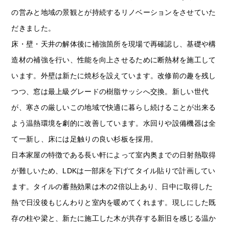
の営みと地域の景観とが持続するリノベーションをさせていた
だきました。
床・壁・天井の解体後に補強箇所を現場で再確認し、基礎や構
造材の補強を行い、性能を向上させるために断熱材を施工して
います。外壁は新たに焼杉を設えています。改修前の趣を残し
つつ、窓は最上級グレードの樹脂サッシへ交換。新しい世代
が、寒さの厳しいこの地域で快適に暮らし続けることが出来る
よう温熱環境を劇的に改善しています。水回りや設備機器は全
て一新し、床には足触りの良い杉板を採用。
日本家屋の特徴である長い軒によって室内奥までの日射熱取得
が難しいため、LDKは一部床を下げてタイル貼りで計画してい
ます。タイルの蓄熱効果は木の2倍以上あり、日中に取得した
熱で日没後もじんわりと室内を暖めてくれます。現しにした既
存の柱や梁と、新たに施工した木が共存する新旧を感じる温か