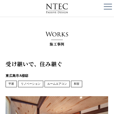
togg
NTEC
PASSIVE DESI
Works
施工事例
受け継いで、住み継ぐ
東広島市A様邸
平屋
リノベーション
ルームエアコン
和室