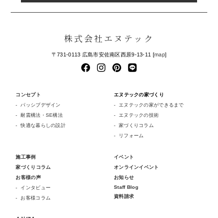
株式会社エヌテック
〒731-0113 広島市安佐南区西原9-13-11 [
map
]
コンセプト
エヌテックの家づくり
パッシブデザイン
エヌテックの家ができるまで
耐震構法・SE構法
エヌテックの技術
快適な暮らしの設計
家づくりコラム
リフォーム
施工事例
イベント
家づくりコラム
オンラインイベント
お客様の声
お知らせ
Staff Blog
インタビュー
資料請求
お客様コラム