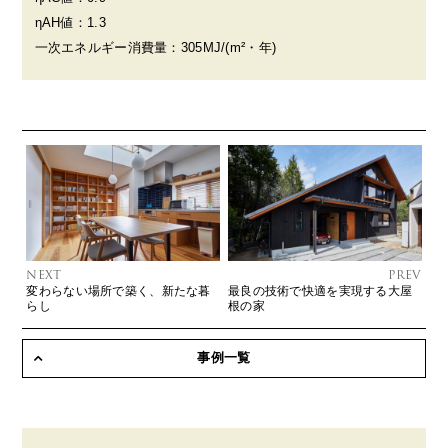
ηAH値：1.3
一次エネルギー消費量：305MJ/(m²・年)
NEXT
PREV
変わらない場所で築く、新たな暮
最良の技術で快適を実現する大屋
らし
根の家
事例一覧