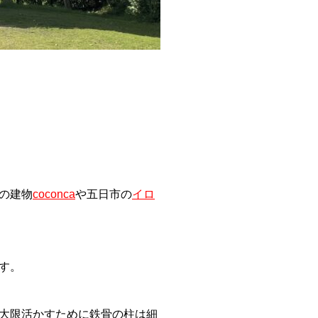
の建物
coconca
や五日市の
イロ
す。
大限活かすために鉄骨の柱は細