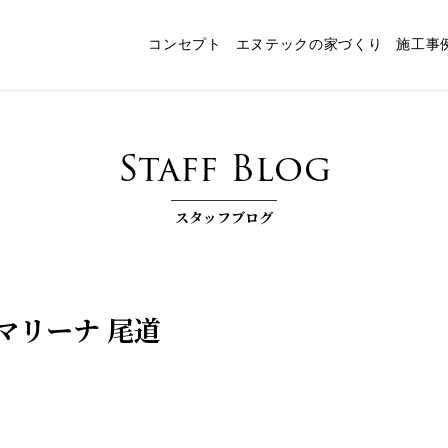
コンセプト
エヌテックの家づくり
施工事
ャート
スタッフ紹介
パッシブデザイン
エヌテックの技術
インタビュー
コンセプトルーム「檪」
耐震構法・SE構法
お客様コラム
家づくりコラム
お知らせ
快
Staff Blog
スタッフブログ
マリーナ 尾道