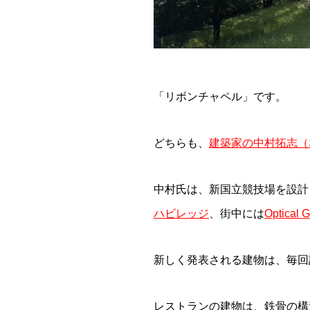
「リボンチャペル」です。
どちらも、
建築家の中村拓志（
中村氏は、新国立競技場を設計
ハビレッジ
、街中には
Optical 
新しく発表される建物は、毎回
レストランの建物は、鉄骨の構