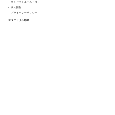
コンセプトルーム「檪」
求人情報
プライバシーポリシー
エヌテック不動産