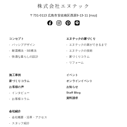
株式会社エヌテック
〒731-0113 広島市安佐南区西原9-13-11 [
map
]
コンセプト
エヌテックの家づくり
パッシブデザイン
エヌテックの家ができるまで
耐震構法・SE構法
エヌテックの技術
快適な暮らしの設計
家づくりコラム
リフォーム
施工事例
イベント
家づくりコラム
オンラインイベント
お客様の声
お知らせ
Staff Blog
インタビュー
資料請求
お客様コラム
会社紹介
会社概要・沿革・アクセス
スタッフ紹介