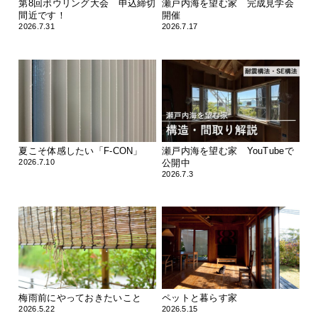
第8回ボウリング大会 申込締切
瀬戸内海を望む家 完成見学会
間近です！
開催
2026.7.31
2026.7.17
夏こそ体感したい「F-CON」
瀬戸内海を望む家 YouTubeで
2026.7.10
公開中
2026.7.3
梅雨前にやっておきたいこと
ペットと暮らす家
2026.5.22
2026.5.15