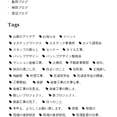
飯田ブログ
桐田ブログ
渡辺ブログ
Tags
お家のアイデア
お知らせ
イベント
エヌテックワークス
エヌテック事務所
カメラ講習会
スタッフの暮らし
セミナー
タイル工事。
パッシブデザイン
パッシブデザイン勉強会
マンション改修工事。
上棟式
不動産事業部
休日。
休日の過ごし方。
住まいのこと
古民家。
土地探し
地鎮祭
外壁工事。
完成見学会
完成見学会の開催。
工事開始。
挨拶
改修工事の大事な事。
改修工事の注意点。
改修工事の難しさ。
新しいプロジェクト。
新プロジェクト。
新築工事の完了。
日々のこと
本年も、よろしくお願い致します。
現場
現場の
現場の進捗状況
現場の進捗状況。
現場監督の仕事。