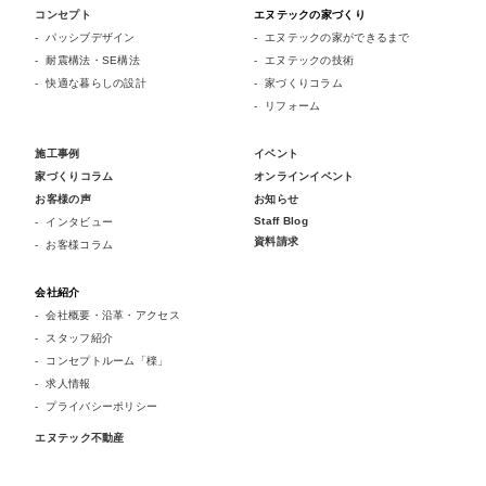
コンセプト
エヌテックの家づくり
パッシブデザイン
エヌテックの家ができるまで
耐震構法・SE構法
エヌテックの技術
快適な暮らしの設計
家づくりコラム
リフォーム
施工事例
イベント
家づくりコラム
オンラインイベント
お客様の声
お知らせ
Staff Blog
インタビュー
資料請求
お客様コラム
会社紹介
会社概要・沿革・アクセス
スタッフ紹介
コンセプトルーム「檪」
求人情報
プライバシーポリシー
エヌテック不動産