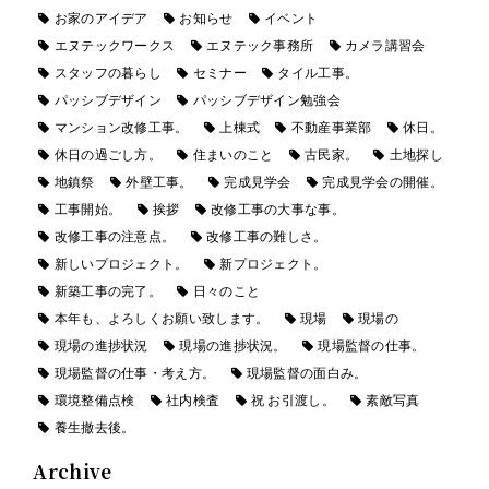
お家のアイデア
お知らせ
イベント
エヌテックワークス
エヌテック事務所
カメラ講習会
スタッフの暮らし
セミナー
タイル工事。
パッシブデザイン
パッシブデザイン勉強会
マンション改修工事。
上棟式
不動産事業部
休日。
休日の過ごし方。
住まいのこと
古民家。
土地探し
地鎮祭
外壁工事。
完成見学会
完成見学会の開催。
工事開始。
挨拶
改修工事の大事な事。
改修工事の注意点。
改修工事の難しさ。
新しいプロジェクト。
新プロジェクト。
新築工事の完了。
日々のこと
本年も、よろしくお願い致します。
現場
現場の
現場の進捗状況
現場の進捗状況。
現場監督の仕事。
現場監督の仕事・考え方。
現場監督の面白み。
環境整備点検
社内検査
祝 お引渡し。
素敵写真
養生撤去後。
Archive