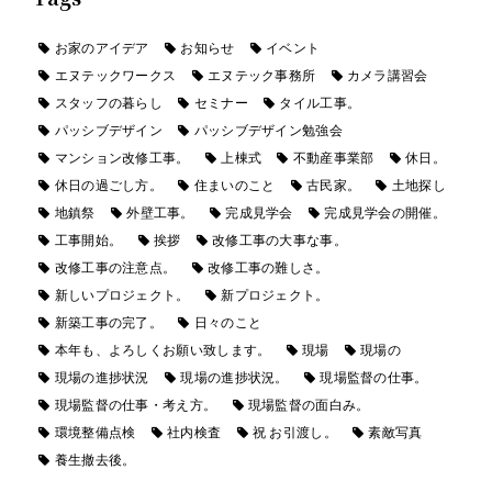
お家のアイデア
お知らせ
イベント
エヌテックワークス
エヌテック事務所
カメラ講習会
スタッフの暮らし
セミナー
タイル工事。
パッシブデザイン
パッシブデザイン勉強会
マンション改修工事。
上棟式
不動産事業部
休日。
休日の過ごし方。
住まいのこと
古民家。
土地探し
地鎮祭
外壁工事。
完成見学会
完成見学会の開催。
工事開始。
挨拶
改修工事の大事な事。
改修工事の注意点。
改修工事の難しさ。
新しいプロジェクト。
新プロジェクト。
新築工事の完了。
日々のこと
本年も、よろしくお願い致します。
現場
現場の
現場の進捗状況
現場の進捗状況。
現場監督の仕事。
現場監督の仕事・考え方。
現場監督の面白み。
環境整備点検
社内検査
祝 お引渡し。
素敵写真
養生撤去後。