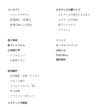
コンセプト
エヌテックの家づくり
パッシブデザイン
エヌテックの家ができるまで
耐震構法・SE構法
エヌテックの技術
快適な暮らしの設計
家づくりコラム
リフォーム
施工事例
イベント
家づくりコラム
オンラインイベント
お客様の声
お知らせ
Staff Blog
インタビュー
資料請求
お客様コラム
会社紹介
会社概要・沿革・アクセス
スタッフ紹介
コンセプトルーム「檪」
求人情報
プライバシーポリシー
エヌテック不動産