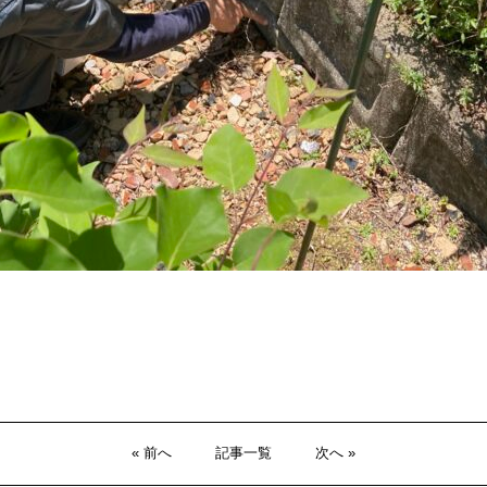
« 前へ
記事一覧
次へ »