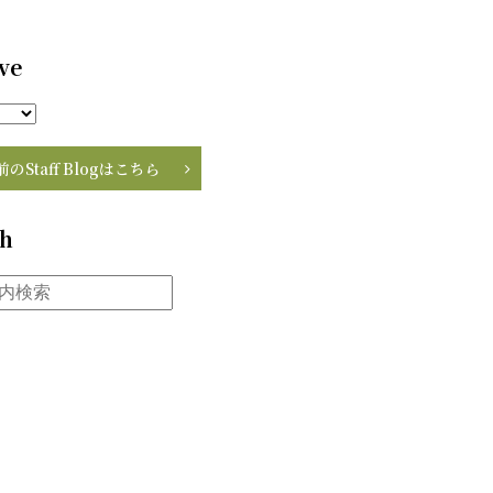
ve
前のStaff Blogはこちら
ch