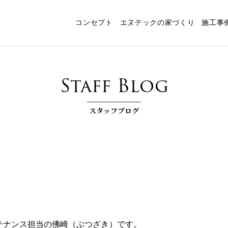
コンセプト
エヌテックの家づくり
施工事
ャート
スタッフ紹介
パッシブデザイン
エヌテックの技術
インタビュー
コンセプトルーム「檪」
耐震構法・SE構法
お客様コラム
家づくりコラム
お知らせ
快
Staff Blog
スタッフブログ
ンテナンス担当の佛崎（ぶつざき）です。