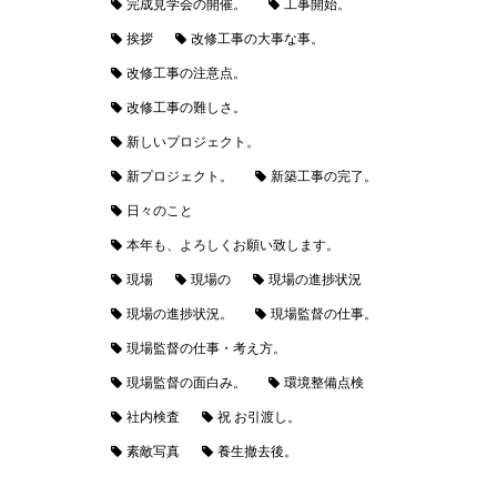
完成見学会の開催。
工事開始。
挨拶
改修工事の大事な事。
改修工事の注意点。
改修工事の難しさ。
新しいプロジェクト。
新プロジェクト。
新築工事の完了。
日々のこと
本年も、よろしくお願い致します。
現場
現場の
現場の進捗状況
現場の進捗状況。
現場監督の仕事。
現場監督の仕事・考え方。
現場監督の面白み。
環境整備点検
社内検査
祝 お引渡し。
素敵写真
養生撤去後。