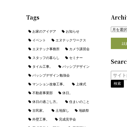
Tags
Archi
お家のアイデア
お知らせ
イベント
エヌテックワークス
以
エヌテック事務所
カメラ講習会
スタッフの暮らし
セミナー
Sear
タイル工事。
パッシブデザイン
パッシブデザイン勉強会
マンション改修工事。
上棟式
不動産事業部
休日。
休日の過ごし方。
住まいのこと
古民家。
土地探し
地鎮祭
外壁工事。
完成見学会