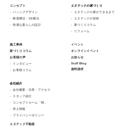
コンセプト
エヌテックの家づくり
パッシブデザイン
エヌテックの家ができるまで
耐震構法・SE構法
エヌテックの技術
快適な暮らしの設計
家づくりコラム
リフォーム
施工事例
イベント
家づくりコラム
オンラインイベント
お客様の声
お知らせ
Staff Blog
インタビュー
資料請求
お客様コラム
会社紹介
会社概要・沿革・アクセス
スタッフ紹介
コンセプトルーム「檪」
求人情報
プライバシーポリシー
エヌテック不動産