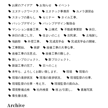
お家のアイデア
お知らせ
イベント
エヌテックワークス
エヌテック事務所
カメラ講習会
スタッフの暮らし
セミナー
タイル工事。
パッシブデザイン
パッシブデザイン勉強会
マンション改修工事。
上棟式
不動産事業部
休日。
休日の過ごし方。
住まいのこと
古民家。
土地探し
地鎮祭
外壁工事。
完成見学会
完成見学会の開催。
工事開始。
挨拶
改修工事の大事な事。
改修工事の注意点。
改修工事の難しさ。
新しいプロジェクト。
新プロジェクト。
新築工事の完了。
日々のこと
本年も、よろしくお願い致します。
現場
現場の
現場の進捗状況
現場の進捗状況。
現場監督の仕事。
現場監督の仕事・考え方。
現場監督の面白み。
環境整備点検
社内検査
祝 お引渡し。
素敵写真
養生撤去後。
Archive