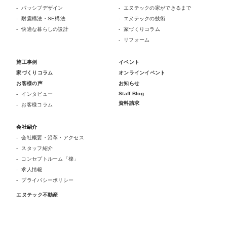
パッシブデザイン
エヌテックの家ができるまで
耐震構法・SE構法
エヌテックの技術
快適な暮らしの設計
家づくりコラム
リフォーム
施工事例
イベント
家づくりコラム
オンラインイベント
お客様の声
お知らせ
Staff Blog
インタビュー
資料請求
お客様コラム
会社紹介
会社概要・沿革・アクセス
スタッフ紹介
コンセプトルーム「檪」
求人情報
プライバシーポリシー
エヌテック不動産