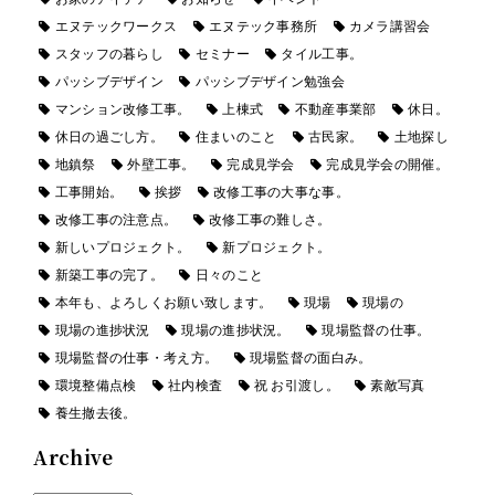
エヌテックワークス
エヌテック事務所
カメラ講習会
スタッフの暮らし
セミナー
タイル工事。
パッシブデザイン
パッシブデザイン勉強会
マンション改修工事。
上棟式
不動産事業部
休日。
休日の過ごし方。
住まいのこと
古民家。
土地探し
地鎮祭
外壁工事。
完成見学会
完成見学会の開催。
工事開始。
挨拶
改修工事の大事な事。
改修工事の注意点。
改修工事の難しさ。
新しいプロジェクト。
新プロジェクト。
新築工事の完了。
日々のこと
本年も、よろしくお願い致します。
現場
現場の
現場の進捗状況
現場の進捗状況。
現場監督の仕事。
現場監督の仕事・考え方。
現場監督の面白み。
環境整備点検
社内検査
祝 お引渡し。
素敵写真
養生撤去後。
Archive