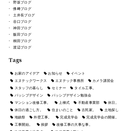
野坂ブログ
佛﨑ブログ
土井長ブログ
谷口ブログ
神田ブログ
飯田ブログ
桐田ブログ
渡辺ブログ
Tags
お家のアイデア
お知らせ
イベント
エヌテックワークス
エヌテック事務所
カメラ講習会
スタッフの暮らし
セミナー
タイル工事。
パッシブデザイン
パッシブデザイン勉強会
マンション改修工事。
上棟式
不動産事業部
休日。
休日の過ごし方。
住まいのこと
古民家。
土地探し
地鎮祭
外壁工事。
完成見学会
完成見学会の開催。
工事開始。
挨拶
改修工事の大事な事。