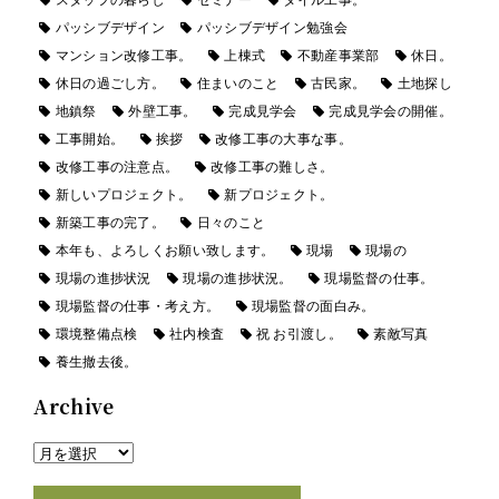
パッシブデザイン
パッシブデザイン勉強会
マンション改修工事。
上棟式
不動産事業部
休日。
休日の過ごし方。
住まいのこと
古民家。
土地探し
地鎮祭
外壁工事。
完成見学会
完成見学会の開催。
工事開始。
挨拶
改修工事の大事な事。
改修工事の注意点。
改修工事の難しさ。
新しいプロジェクト。
新プロジェクト。
新築工事の完了。
日々のこと
本年も、よろしくお願い致します。
現場
現場の
現場の進捗状況
現場の進捗状況。
現場監督の仕事。
現場監督の仕事・考え方。
現場監督の面白み。
環境整備点検
社内検査
祝 お引渡し。
素敵写真
養生撤去後。
Archive