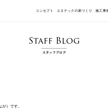
コンセプト
エヌテックの家づくり
施工事
ャート
スタッフ紹介
パッシブデザイン
エヌテックの技術
インタビュー
コンセプトルーム「檪」
耐震構法・SE構法
お客様コラム
家づくりコラム
お知らせ
快
Staff Blog
スタッフブログ
いなが）です。