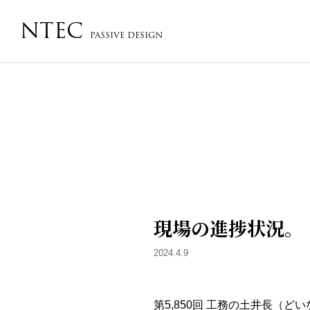
NTEC
PASSIVE DESIGN
会社概要・沿革・アクセス
コンセプト
フローチ
現場の進捗状況。
2024.4.9
第5,850回 工務の土井長（ど