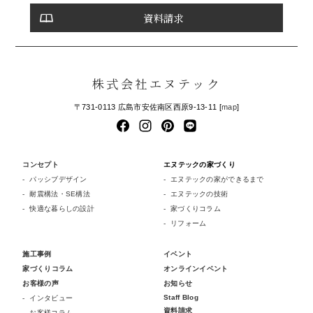
資料請求
株式会社エヌテック
〒731-0113 広島市安佐南区西原9-13-11 [
map
]
コンセプト
エヌテックの家づくり
パッシブデザイン
エヌテックの家ができるまで
耐震構法・SE構法
エヌテックの技術
快適な暮らしの設計
家づくりコラム
リフォーム
施工事例
イベント
家づくりコラム
オンラインイベント
お客様の声
お知らせ
Staff Blog
インタビュー
資料請求
お客様コラム