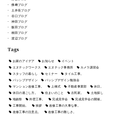
佛﨑ブログ
土井長ブログ
谷口ブログ
神田ブログ
飯田ブログ
桐田ブログ
渡辺ブログ
Tags
お家のアイデア
お知らせ
イベント
エヌテックワークス
エヌテック事務所
カメラ講習会
スタッフの暮らし
セミナー
タイル工事。
パッシブデザイン
パッシブデザイン勉強会
マンション改修工事。
上棟式
不動産事業部
休日。
休日の過ごし方。
住まいのこと
古民家。
土地探し
地鎮祭
外壁工事。
完成見学会
完成見学会の開催。
工事開始。
挨拶
改修工事の大事な事。
改修工事の注意点。
改修工事の難しさ。