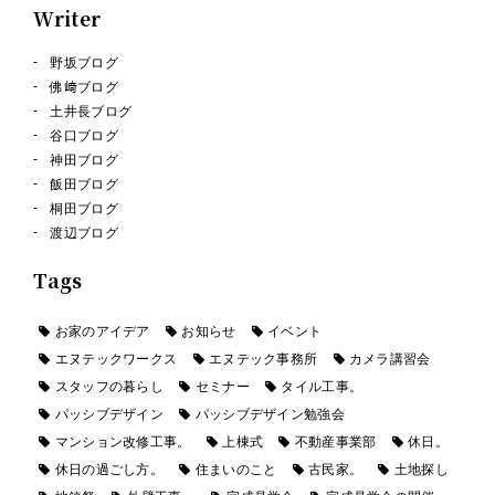
Writer
野坂ブログ
佛﨑ブログ
土井長ブログ
谷口ブログ
神田ブログ
飯田ブログ
桐田ブログ
渡辺ブログ
Tags
お家のアイデア
お知らせ
イベント
エヌテックワークス
エヌテック事務所
カメラ講習会
スタッフの暮らし
セミナー
タイル工事。
パッシブデザイン
パッシブデザイン勉強会
マンション改修工事。
上棟式
不動産事業部
休日。
休日の過ごし方。
住まいのこと
古民家。
土地探し