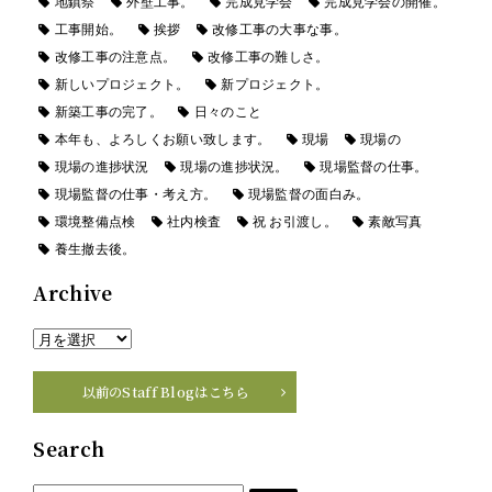
地鎮祭
外壁工事。
完成見学会
完成見学会の開催。
工事開始。
挨拶
改修工事の大事な事。
改修工事の注意点。
改修工事の難しさ。
新しいプロジェクト。
新プロジェクト。
新築工事の完了。
日々のこと
本年も、よろしくお願い致します。
現場
現場の
現場の進捗状況
現場の進捗状況。
現場監督の仕事。
現場監督の仕事・考え方。
現場監督の面白み。
環境整備点検
社内検査
祝 お引渡し。
素敵写真
養生撤去後。
Archive
以前のStaff Blogはこちら
Search