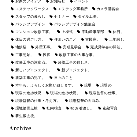
お家のアイデア
お知らせ
イベント
エヌテックワークス
エヌテック事務所
カメラ講習会
スタッフの暮らし
セミナー
タイル工事。
パッシブデザイン
パッシブデザイン勉強会
マンション改修工事。
上棟式
不動産事業部
休日。
休日の過ごし方。
住まいのこと
古民家。
土地探し
地鎮祭
外壁工事。
完成見学会
完成見学会の開催。
工事開始。
挨拶
改修工事の大事な事。
改修工事の注意点。
改修工事の難しさ。
新しいプロジェクト。
新プロジェクト。
新築工事の完了。
日々のこと
本年も、よろしくお願い致します。
現場
現場の
現場の進捗状況
現場の進捗状況。
現場監督の仕事。
現場監督の仕事・考え方。
現場監督の面白み。
環境整備点検
社内検査
祝 お引渡し。
素敵写真
養生撤去後。
Archive