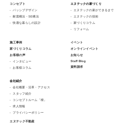
コンセプト
エヌテックの家づくり
パッシブデザイン
エヌテックの家ができるまで
耐震構法・SE構法
エヌテックの技術
快適な暮らしの設計
家づくりコラム
リフォーム
施工事例
イベント
家づくりコラム
オンラインイベント
お客様の声
お知らせ
Staff Blog
インタビュー
資料請求
お客様コラム
会社紹介
会社概要・沿革・アクセス
スタッフ紹介
コンセプトルーム「檪」
求人情報
プライバシーポリシー
エヌテック不動産