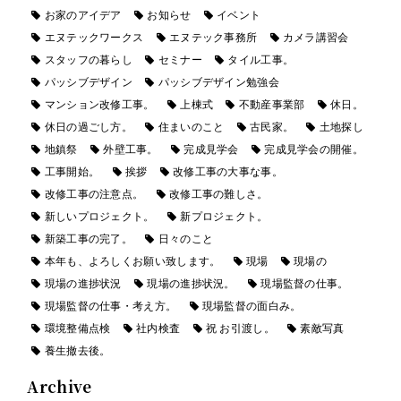
お家のアイデア
お知らせ
イベント
エヌテックワークス
エヌテック事務所
カメラ講習会
スタッフの暮らし
セミナー
タイル工事。
パッシブデザイン
パッシブデザイン勉強会
マンション改修工事。
上棟式
不動産事業部
休日。
休日の過ごし方。
住まいのこと
古民家。
土地探し
地鎮祭
外壁工事。
完成見学会
完成見学会の開催。
工事開始。
挨拶
改修工事の大事な事。
改修工事の注意点。
改修工事の難しさ。
新しいプロジェクト。
新プロジェクト。
新築工事の完了。
日々のこと
本年も、よろしくお願い致します。
現場
現場の
現場の進捗状況
現場の進捗状況。
現場監督の仕事。
現場監督の仕事・考え方。
現場監督の面白み。
環境整備点検
社内検査
祝 お引渡し。
素敵写真
養生撤去後。
Archive