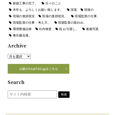
新築工事の完了。
日々のこと
本年も、よろしくお願い致します。
現場
現場の
現場の進捗状況
現場の進捗状況。
現場監督の仕事。
現場監督の仕事・考え方。
現場監督の面白み。
環境整備点検
社内検査
祝 お引渡し。
素敵写真
養生撤去後。
Archive
以前のStaff Blogはこちら
Search