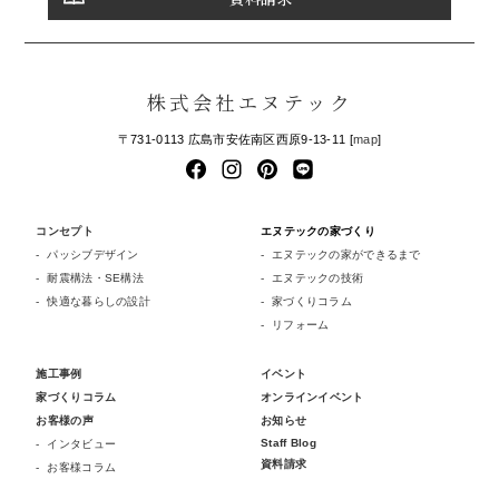
株式会社エヌテック
〒731-0113 広島市安佐南区西原9-13-11 [
map
]
コンセプト
エヌテックの家づくり
パッシブデザイン
エヌテックの家ができるまで
耐震構法・SE構法
エヌテックの技術
快適な暮らしの設計
家づくりコラム
リフォーム
施工事例
イベント
家づくりコラム
オンラインイベント
お客様の声
お知らせ
Staff Blog
インタビュー
資料請求
お客様コラム