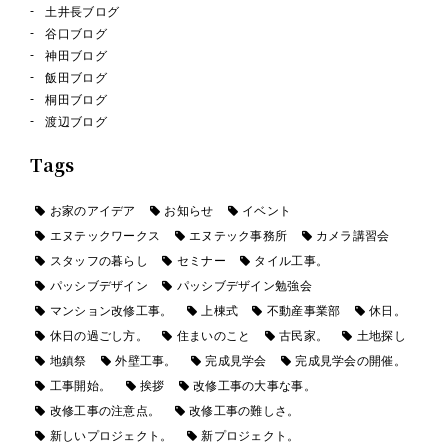
土井長ブログ
谷口ブログ
神田ブログ
飯田ブログ
桐田ブログ
渡辺ブログ
Tags
お家のアイデア
お知らせ
イベント
エヌテックワークス
エヌテック事務所
カメラ講習会
スタッフの暮らし
セミナー
タイル工事。
パッシブデザイン
パッシブデザイン勉強会
マンション改修工事。
上棟式
不動産事業部
休日。
休日の過ごし方。
住まいのこと
古民家。
土地探し
地鎮祭
外壁工事。
完成見学会
完成見学会の開催。
工事開始。
挨拶
改修工事の大事な事。
改修工事の注意点。
改修工事の難しさ。
新しいプロジェクト。
新プロジェクト。