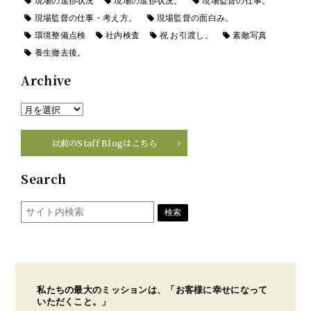
現場の進捗状況
現場の進捗状況。
現場監督の仕事。
現場監督の仕事・考え方。
現場監督の面白み。
環境整備点検
社内検査
祝 お引渡し。
素敵写真
養生撤去後。
Archive
以前のStaff Blogはこちら
Search
私たちの最大のミッションは、「お客様に幸せになって
いただくこと。」