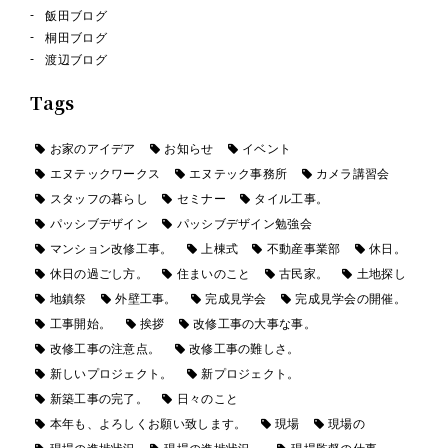
飯田ブログ
桐田ブログ
渡辺ブログ
Tags
お家のアイデア
お知らせ
イベント
エヌテックワークス
エヌテック事務所
カメラ講習会
スタッフの暮らし
セミナー
タイル工事。
パッシブデザイン
パッシブデザイン勉強会
マンション改修工事。
上棟式
不動産事業部
休日。
休日の過ごし方。
住まいのこと
古民家。
土地探し
地鎮祭
外壁工事。
完成見学会
完成見学会の開催。
工事開始。
挨拶
改修工事の大事な事。
改修工事の注意点。
改修工事の難しさ。
新しいプロジェクト。
新プロジェクト。
新築工事の完了。
日々のこと
本年も、よろしくお願い致します。
現場
現場の