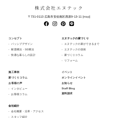
株式会社エヌテック
〒731-0113 広島市安佐南区西原9-13-11 [
map
]
コンセプト
エヌテックの家づくり
パッシブデザイン
エヌテックの家ができるまで
耐震構法・SE構法
エヌテックの技術
快適な暮らしの設計
家づくりコラム
リフォーム
施工事例
イベント
家づくりコラム
オンラインイベント
お客様の声
お知らせ
Staff Blog
インタビュー
資料請求
お客様コラム
会社紹介
会社概要・沿革・アクセス
スタッフ紹介