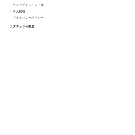
コンセプトルーム「檪」
求人情報
プライバシーポリシー
エヌテック不動産