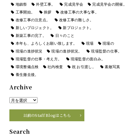
地鎮祭
外壁工事。
完成見学会
完成見学会の開催。
工事開始。
挨拶
改修工事の大事な事。
改修工事の注意点。
改修工事の難しさ。
新しいプロジェクト。
新プロジェクト。
新築工事の完了。
日々のこと
本年も、よろしくお願い致します。
現場
現場の
現場の進捗状況
現場の進捗状況。
現場監督の仕事。
現場監督の仕事・考え方。
現場監督の面白み。
環境整備点検
社内検査
祝 お引渡し。
素敵写真
養生撤去後。
Archive
以前のStaff Blogはこちら
Search