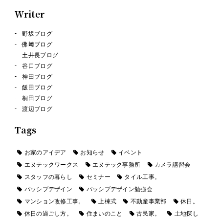
Writer
野坂ブログ
佛﨑ブログ
土井長ブログ
谷口ブログ
神田ブログ
飯田ブログ
桐田ブログ
渡辺ブログ
Tags
お家のアイデア
お知らせ
イベント
エヌテックワークス
エヌテック事務所
カメラ講習会
スタッフの暮らし
セミナー
タイル工事。
パッシブデザイン
パッシブデザイン勉強会
マンション改修工事。
上棟式
不動産事業部
休日。
休日の過ごし方。
住まいのこと
古民家。
土地探し