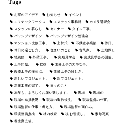
Tags
お家のアイデア
お知らせ
イベント
エヌテックワークス
エヌテック事務所
カメラ講習会
スタッフの暮らし
セミナー
タイル工事。
パッシブデザイン
パッシブデザイン勉強会
マンション改修工事。
上棟式
不動産事業部
休日。
休日の過ごし方。
住まいのこと
古民家。
土地探し
地鎮祭
外壁工事。
完成見学会
完成見学会の開催。
工事開始。
挨拶
改修工事の大事な事。
改修工事の注意点。
改修工事の難しさ。
新しいプロジェクト。
新プロジェクト。
新築工事の完了。
日々のこと
本年も、よろしくお願い致します。
現場
現場の
現場の進捗状況
現場の進捗状況。
現場監督の仕事。
現場監督の仕事・考え方。
現場監督の面白み。
環境整備点検
社内検査
祝 お引渡し。
素敵写真
養生撤去後。