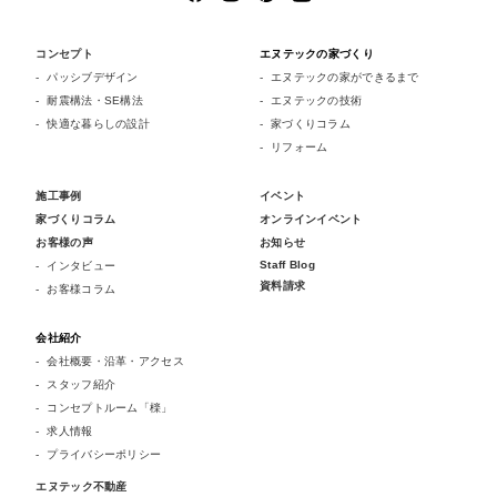
コンセプト
エヌテックの家づくり
パッシブデザイン
エヌテックの家ができるまで
耐震構法・SE構法
エヌテックの技術
快適な暮らしの設計
家づくりコラム
リフォーム
施工事例
イベント
家づくりコラム
オンラインイベント
お客様の声
お知らせ
Staff Blog
インタビュー
資料請求
お客様コラム
会社紹介
会社概要・沿革・アクセス
スタッフ紹介
コンセプトルーム「檪」
求人情報
プライバシーポリシー
エヌテック不動産