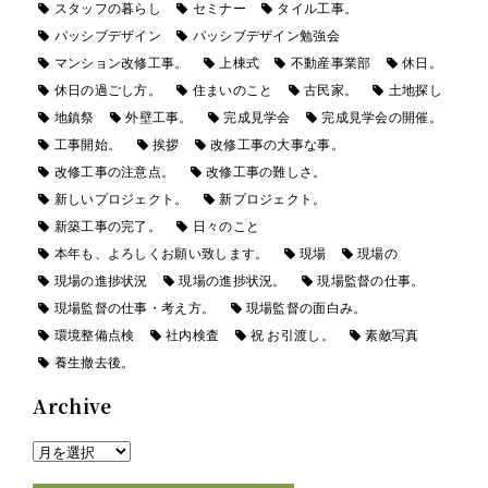
スタッフの暮らし
セミナー
タイル工事。
パッシブデザイン
パッシブデザイン勉強会
マンション改修工事。
上棟式
不動産事業部
休日。
休日の過ごし方。
住まいのこと
古民家。
土地探し
地鎮祭
外壁工事。
完成見学会
完成見学会の開催。
工事開始。
挨拶
改修工事の大事な事。
改修工事の注意点。
改修工事の難しさ。
新しいプロジェクト。
新プロジェクト。
新築工事の完了。
日々のこと
本年も、よろしくお願い致します。
現場
現場の
現場の進捗状況
現場の進捗状況。
現場監督の仕事。
現場監督の仕事・考え方。
現場監督の面白み。
環境整備点検
社内検査
祝 お引渡し。
素敵写真
養生撤去後。
Archive