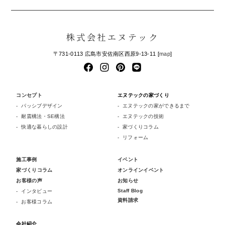
株式会社エヌテック
〒731-0113 広島市安佐南区西原9-13-11 [
map
]
コンセプト
エヌテックの家づくり
パッシブデザイン
エヌテックの家ができるまで
耐震構法・SE構法
エヌテックの技術
快適な暮らしの設計
家づくりコラム
リフォーム
施工事例
イベント
家づくりコラム
オンラインイベント
お客様の声
お知らせ
Staff Blog
インタビュー
資料請求
お客様コラム
会社紹介