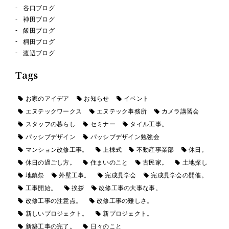
谷口ブログ
神田ブログ
飯田ブログ
桐田ブログ
渡辺ブログ
Tags
お家のアイデア
お知らせ
イベント
エヌテックワークス
エヌテック事務所
カメラ講習会
スタッフの暮らし
セミナー
タイル工事。
パッシブデザイン
パッシブデザイン勉強会
マンション改修工事。
上棟式
不動産事業部
休日。
休日の過ごし方。
住まいのこと
古民家。
土地探し
地鎮祭
外壁工事。
完成見学会
完成見学会の開催。
工事開始。
挨拶
改修工事の大事な事。
改修工事の注意点。
改修工事の難しさ。
新しいプロジェクト。
新プロジェクト。
新築工事の完了。
日々のこと