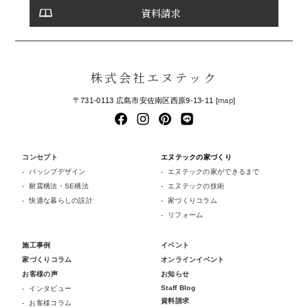
資料請求
株式会社エヌテック
〒731-0113 広島市安佐南区西原9-13-11 [
map
]
コンセプト
エヌテックの家づくり
パッシブデザイン
エヌテックの家ができるまで
耐震構法・SE構法
エヌテックの技術
快適な暮らしの設計
家づくりコラム
リフォーム
施工事例
イベント
家づくりコラム
オンラインイベント
お客様の声
お知らせ
Staff Blog
インタビュー
資料請求
お客様コラム