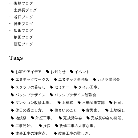
佛﨑ブログ
土井長ブログ
谷口ブログ
神田ブログ
飯田ブログ
桐田ブログ
渡辺ブログ
Tags
お家のアイデア
お知らせ
イベント
エヌテックワークス
エヌテック事務所
カメラ講習会
スタッフの暮らし
セミナー
タイル工事。
パッシブデザイン
パッシブデザイン勉強会
マンション改修工事。
上棟式
不動産事業部
休日。
休日の過ごし方。
住まいのこと
古民家。
土地探し
地鎮祭
外壁工事。
完成見学会
完成見学会の開催。
工事開始。
挨拶
改修工事の大事な事。
改修工事の注意点。
改修工事の難しさ。