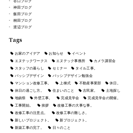
谷口ブログ
神田ブログ
飯田ブログ
桐田ブログ
渡辺ブログ
Tags
お家のアイデア
お知らせ
イベント
エヌテックワークス
エヌテック事務所
カメラ講習会
スタッフの暮らし
セミナー
タイル工事。
パッシブデザイン
パッシブデザイン勉強会
マンション改修工事。
上棟式
不動産事業部
休日。
休日の過ごし方。
住まいのこと
古民家。
土地探し
地鎮祭
外壁工事。
完成見学会
完成見学会の開催。
工事開始。
挨拶
改修工事の大事な事。
改修工事の注意点。
改修工事の難しさ。
新しいプロジェクト。
新プロジェクト。
新築工事の完了。
日々のこと