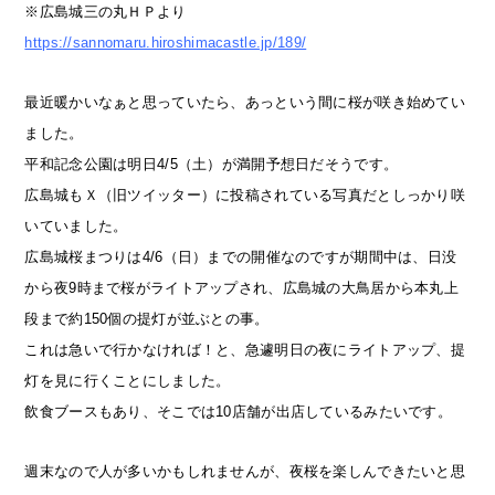
※広島城三の丸ＨＰより
https://sannomaru.hiroshimacastle.jp/189/
最近暖かいなぁと思っていたら、あっという間に桜が咲き始めてい
ました。
平和記念公園は明日4/5（土）が満開予想日だそうです。
広島城もＸ（旧ツイッター）に投稿されている写真だとしっかり咲
いていました。
広島城桜まつりは4/6（日）までの開催なのですが期間中は、日没
から夜9時まで桜がライトアップされ、広島城の大鳥居から本丸上
段まで約150個の提灯が並ぶとの事。
これは急いで行かなければ！と、急遽明日の夜にライトアップ、提
灯を見に行くことにしました。
飲食ブースもあり、そこでは10店舗が出店しているみたいです。
週末なので人が多いかもしれませんが、夜桜を楽しんできたいと思