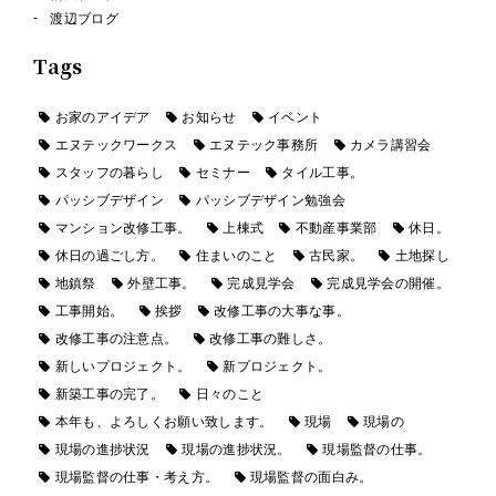
渡辺ブログ
Tags
お家のアイデア
お知らせ
イベント
エヌテックワークス
エヌテック事務所
カメラ講習会
スタッフの暮らし
セミナー
タイル工事。
パッシブデザイン
パッシブデザイン勉強会
マンション改修工事。
上棟式
不動産事業部
休日。
休日の過ごし方。
住まいのこと
古民家。
土地探し
地鎮祭
外壁工事。
完成見学会
完成見学会の開催。
工事開始。
挨拶
改修工事の大事な事。
改修工事の注意点。
改修工事の難しさ。
新しいプロジェクト。
新プロジェクト。
新築工事の完了。
日々のこと
本年も、よろしくお願い致します。
現場
現場の
現場の進捗状況
現場の進捗状況。
現場監督の仕事。
現場監督の仕事・考え方。
現場監督の面白み。