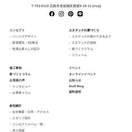
〒731-0113 広島市安佐南区西原9-13-11 [
map
]
コンセプト
エヌテックの家づくり
パッシブデザイン
エヌテックの家ができるまで
耐震構法・SE構法
エヌテックの技術
快適な暮らしの設計
家づくりコラム
リフォーム
施工事例
イベント
家づくりコラム
オンラインイベント
お客様の声
お知らせ
Staff Blog
インタビュー
資料請求
お客様コラム
会社紹介
会社概要・沿革・アクセス
スタッフ紹介
コンセプトルーム「檪」
求人情報