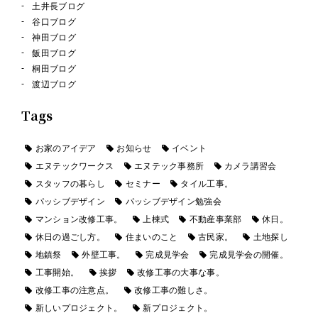
土井長ブログ
谷口ブログ
神田ブログ
飯田ブログ
桐田ブログ
渡辺ブログ
Tags
お家のアイデア
お知らせ
イベント
エヌテックワークス
エヌテック事務所
カメラ講習会
スタッフの暮らし
セミナー
タイル工事。
パッシブデザイン
パッシブデザイン勉強会
マンション改修工事。
上棟式
不動産事業部
休日。
休日の過ごし方。
住まいのこと
古民家。
土地探し
地鎮祭
外壁工事。
完成見学会
完成見学会の開催。
工事開始。
挨拶
改修工事の大事な事。
改修工事の注意点。
改修工事の難しさ。
新しいプロジェクト。
新プロジェクト。