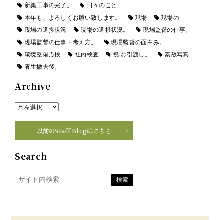
新築工事の完了。
日々のこと
本年も、よろしくお願い致します。
現場
現場の
現場の進捗状況
現場の進捗状況。
現場監督の仕事。
現場監督の仕事・考え方。
現場監督の面白み。
環境整備点検
社内検査
祝 お引渡し。
素敵写真
養生撤去後。
Archive
以前のStaff Blogはこちら
Search