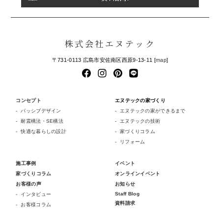
株式会社エヌテック
〒731-0113 広島市安佐南区西原9-13-11 [
map
]
コンセプト
エヌテックの家づくり
パッシブデザイン
エヌテックの家ができるまで
耐震構法・SE構法
エヌテックの技術
快適な暮らしの設計
家づくりコラム
リフォーム
施工事例
イベント
家づくりコラム
オンラインイベント
お客様の声
お知らせ
Staff Blog
インタビュー
資料請求
お客様コラム