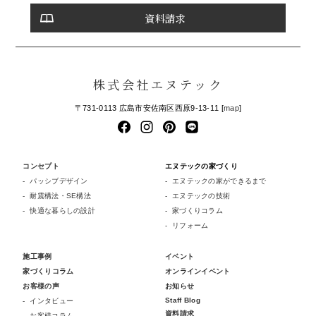
資料請求
株式会社エヌテック
〒731-0113 広島市安佐南区西原9-13-11 [
map
]
コンセプト
エヌテックの家づくり
パッシブデザイン
エヌテックの家ができるまで
耐震構法・SE構法
エヌテックの技術
快適な暮らしの設計
家づくりコラム
リフォーム
施工事例
イベント
家づくりコラム
オンラインイベント
お客様の声
お知らせ
Staff Blog
インタビュー
資料請求
お客様コラム