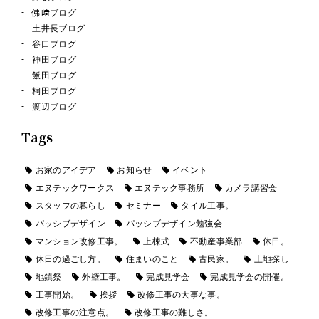
佛﨑ブログ
土井長ブログ
谷口ブログ
神田ブログ
飯田ブログ
桐田ブログ
渡辺ブログ
Tags
お家のアイデア
お知らせ
イベント
エヌテックワークス
エヌテック事務所
カメラ講習会
スタッフの暮らし
セミナー
タイル工事。
パッシブデザイン
パッシブデザイン勉強会
マンション改修工事。
上棟式
不動産事業部
休日。
休日の過ごし方。
住まいのこと
古民家。
土地探し
地鎮祭
外壁工事。
完成見学会
完成見学会の開催。
工事開始。
挨拶
改修工事の大事な事。
改修工事の注意点。
改修工事の難しさ。