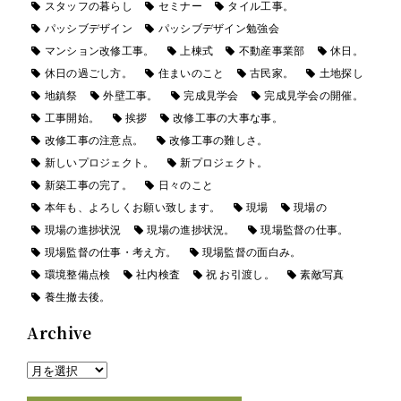
スタッフの暮らし
セミナー
タイル工事。
パッシブデザイン
パッシブデザイン勉強会
マンション改修工事。
上棟式
不動産事業部
休日。
休日の過ごし方。
住まいのこと
古民家。
土地探し
地鎮祭
外壁工事。
完成見学会
完成見学会の開催。
工事開始。
挨拶
改修工事の大事な事。
改修工事の注意点。
改修工事の難しさ。
新しいプロジェクト。
新プロジェクト。
新築工事の完了。
日々のこと
本年も、よろしくお願い致します。
現場
現場の
現場の進捗状況
現場の進捗状況。
現場監督の仕事。
現場監督の仕事・考え方。
現場監督の面白み。
環境整備点検
社内検査
祝 お引渡し。
素敵写真
養生撤去後。
Archive