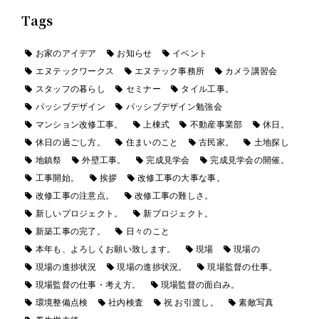
Tags
お家のアイデア
お知らせ
イベント
エヌテックワークス
エヌテック事務所
カメラ講習会
スタッフの暮らし
セミナー
タイル工事。
パッシブデザイン
パッシブデザイン勉強会
マンション改修工事。
上棟式
不動産事業部
休日。
休日の過ごし方。
住まいのこと
古民家。
土地探し
地鎮祭
外壁工事。
完成見学会
完成見学会の開催。
工事開始。
挨拶
改修工事の大事な事。
改修工事の注意点。
改修工事の難しさ。
新しいプロジェクト。
新プロジェクト。
新築工事の完了。
日々のこと
本年も、よろしくお願い致します。
現場
現場の
現場の進捗状況
現場の進捗状況。
現場監督の仕事。
現場監督の仕事・考え方。
現場監督の面白み。
環境整備点検
社内検査
祝 お引渡し。
素敵写真