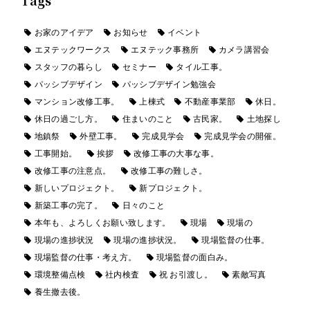
Tags
お家のアイデア
お知らせ
イベント
エヌテックワークス
エヌテック事務所
カメラ講習会
スタッフの暮らし
セミナー
タイル工事。
パッシブデザイン
パッシブデザイン勉強会
マンション改修工事。
上棟式
不動産事業部
休日。
休日の過ごし方。
住まいのこと
古民家。
土地探し
地鎮祭
外壁工事。
完成見学会
完成見学会の開催。
工事開始。
挨拶
改修工事の大事な事。
改修工事の注意点。
改修工事の難しさ。
新しいプロジェクト。
新プロジェクト。
新築工事の完了。
日々のこと
本年も、よろしくお願い致します。
現場
現場の
現場の進捗状況
現場の進捗状況。
現場監督の仕事。
現場監督の仕事・考え方。
現場監督の面白み。
環境整備点検
社内検査
祝 お引渡し。
素敵写真
養生撤去後。