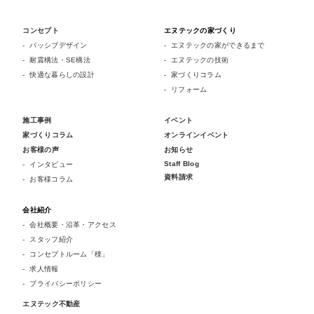
コンセプト
エヌテックの家づくり
パッシブデザイン
エヌテックの家ができるまで
耐震構法・SE構法
エヌテックの技術
快適な暮らしの設計
家づくりコラム
リフォーム
施工事例
イベント
家づくりコラム
オンラインイベント
お客様の声
お知らせ
Staff Blog
インタビュー
資料請求
お客様コラム
会社紹介
会社概要・沿革・アクセス
スタッフ紹介
コンセプトルーム「檪」
求人情報
プライバシーポリシー
エヌテック不動産