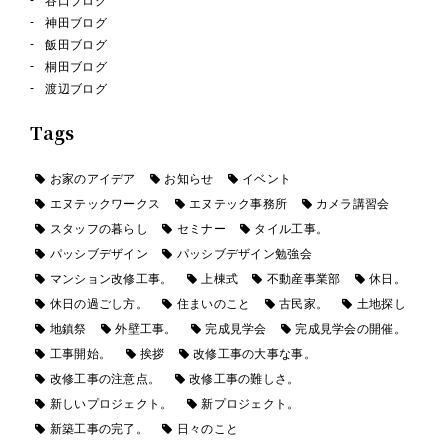
谷口ブログ
神田ブログ
飯田ブログ
桐田ブログ
渡辺ブログ
Tags
お家のアイデア
お知らせ
イベント
エヌテックワークス
エヌテック事務所
カメラ講習会
スタッフの暮らし
セミナー
タイル工事。
パッシブデザイン
パッシブデザイン勉強会
マンション改修工事。
上棟式
不動産事業部
休日。
休日の過ごし方。
住まいのこと
古民家。
土地探し
地鎮祭
外壁工事。
完成見学会
完成見学会の開催。
工事開始。
挨拶
改修工事の大事な事。
改修工事の注意点。
改修工事の難しさ。
新しいプロジェクト。
新プロジェクト。
新築工事の完了。
日々のこと