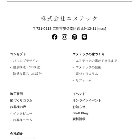
株式会社エヌテック
〒731-0113 広島市安佐南区西原9-13-11 [
map
]
コンセプト
エヌテックの家づくり
パッシブデザイン
エヌテックの家ができるまで
耐震構法・SE構法
エヌテックの技術
快適な暮らしの設計
家づくりコラム
リフォーム
施工事例
イベント
家づくりコラム
オンラインイベント
お客様の声
お知らせ
Staff Blog
インタビュー
資料請求
お客様コラム
会社紹介