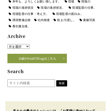
本年も、よろしくお願い致します。
現場
現場の
現場の進捗状況
現場の進捗状況。
現場監督の仕事。
現場監督の仕事・考え方。
現場監督の面白み。
環境整備点検
社内検査
祝 お引渡し。
素敵写真
養生撤去後。
Archive
以前のStaff Blogはこちら
Search
私たちの最大のミッションは、「お客様に幸せになって