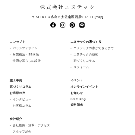
株式会社エヌテック
〒731-0113 広島市安佐南区西原9-13-11 [
map
]
コンセプト
エヌテックの家づくり
パッシブデザイン
エヌテックの家ができるまで
耐震構法・SE構法
エヌテックの技術
快適な暮らしの設計
家づくりコラム
リフォーム
施工事例
イベント
家づくりコラム
オンラインイベント
お客様の声
お知らせ
Staff Blog
インタビュー
資料請求
お客様コラム
会社紹介
会社概要・沿革・アクセス
スタッフ紹介