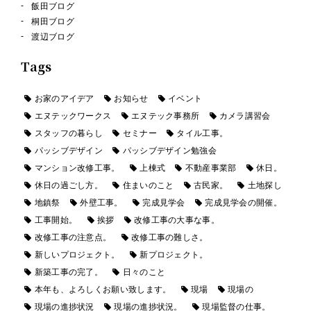
飯田ブログ
桐田ブログ
渡辺ブログ
Tags
お家のアイデア
お知らせ
イベント
エヌテックワークス
エヌテック事務所
カメラ講習会
スタッフの暮らし
セミナー
タイル工事。
パッシブデザイン
パッシブデザイン勉強会
マンション改修工事。
上棟式
不動産事業部
休日。
休日の過ごし方。
住まいのこと
古民家。
土地探し
地鎮祭
外壁工事。
完成見学会
完成見学会の開催。
工事開始。
挨拶
改修工事の大事な事。
改修工事の注意点。
改修工事の難しさ。
新しいプロジェクト。
新プロジェクト。
新築工事の完了。
日々のこと
本年も、よろしくお願い致します。
現場
現場の
現場の進捗状況
現場の進捗状況。
現場監督の仕事。