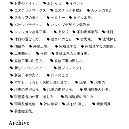
お家のアイデア
お知らせ
イベント
エヌテックワークス
エヌテック事務所
カメラ講習会
スタッフの暮らし
セミナー
タイル工事。
パッシブデザイン
パッシブデザイン勉強会
マンション改修工事。
上棟式
不動産事業部
休日。
休日の過ごし方。
住まいのこと
古民家。
土地探し
地鎮祭
外壁工事。
完成見学会
完成見学会の開催。
工事開始。
挨拶
改修工事の大事な事。
改修工事の注意点。
改修工事の難しさ。
新しいプロジェクト。
新プロジェクト。
新築工事の完了。
日々のこと
本年も、よろしくお願い致します。
現場
現場の
現場の進捗状況
現場の進捗状況。
現場監督の仕事。
現場監督の仕事・考え方。
現場監督の面白み。
環境整備点検
社内検査
祝 お引渡し。
素敵写真
養生撤去後。
Archive