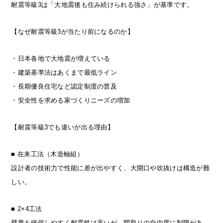
耐震等級3は「大地震後も住み続けられる強さ」が基準です。
【なぜ耐震等級3が当たり前になるのか】
・日本各地で大地震が増えている
・建築基準法はあくまで最低ライン
・長期優良住宅など認定制度の普及
・安全性を求める家づくりニーズの増加
【耐震等級3でも違いが出る理由】
■ 在来工法（木造軸組）
設計者の技術力で性能に差が出やすく、大開口や吹抜けは構造が難
しい。
■ 2×4工法
壁量を確保しやすく耐震性は高いが、間取りの自由度に制限があ