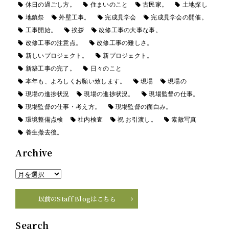
休日の過ごし方。
住まいのこと
古民家。
土地探し
地鎮祭
外壁工事。
完成見学会
完成見学会の開催。
工事開始。
挨拶
改修工事の大事な事。
改修工事の注意点。
改修工事の難しさ。
新しいプロジェクト。
新プロジェクト。
新築工事の完了。
日々のこと
本年も、よろしくお願い致します。
現場
現場の
現場の進捗状況
現場の進捗状況。
現場監督の仕事。
現場監督の仕事・考え方。
現場監督の面白み。
環境整備点検
社内検査
祝 お引渡し。
素敵写真
養生撤去後。
Archive
以前のStaff Blogはこちら
Search