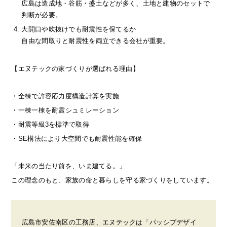
広島は造成地・谷筋・盛土などが多く、土地と建物のセットで
判断が必要。
大開口や吹抜けでも耐震性を保てるか
自由な間取りと耐震性を両立できる会社が重要。
【エヌテックの家づくりが選ばれる理由】
・全棟で許容応力度構造計算を実施
・一棟一棟を耐震シュミレーション
・耐震等級3を標準で取得
・SE構法により大空間でも耐震性能を確保
「未来の当たり前を、いま建てる。」
この理念のもと、家族の命と暮らしを守る家づくりをしています。
広島市安佐南区の工務店、エヌテックは「パッシブデザイ