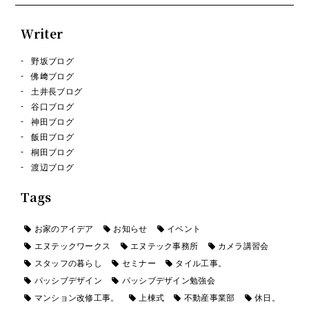
Writer
野坂ブログ
佛﨑ブログ
土井長ブログ
谷口ブログ
神田ブログ
飯田ブログ
桐田ブログ
渡辺ブログ
Tags
お家のアイデア
お知らせ
イベント
エヌテックワークス
エヌテック事務所
カメラ講習会
スタッフの暮らし
セミナー
タイル工事。
パッシブデザイン
パッシブデザイン勉強会
マンション改修工事。
上棟式
不動産事業部
休日。