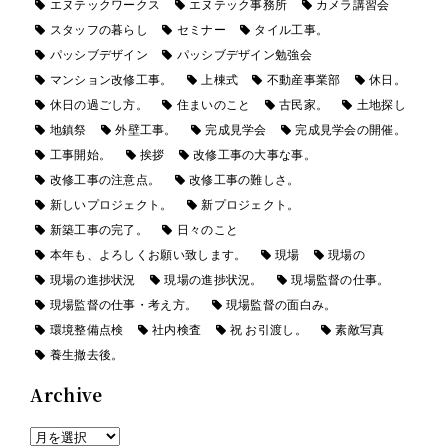
エヌテックワークス
エヌテック事務所
カメラ講習会
スタッフの暮らし
セミナー
タイル工事。
パッシブデザイン
パッシブデザイン勉強会
マンション改修工事。
上棟式
不動産事業部
休日。
休日の過ごし方。
住まいのこと
古民家。
土地探し
地鎮祭
外壁工事。
完成見学会
完成見学会の開催。
工事開始。
挨拶
改修工事の大事な事。
改修工事の注意点。
改修工事の難しさ。
新しいプロジェクト。
新プロジェクト。
新築工事の完了。
日々のこと
本年も、よろしくお願い致します。
現場
現場の
現場の進捗状況
現場の進捗状況。
現場監督の仕事。
現場監督の仕事・考え方。
現場監督の面白み。
環境整備点検
社内検査
祝 お引渡し。
素敵写真
養生撤去後。
Archive