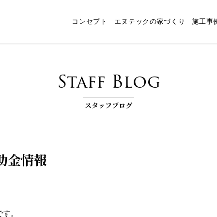
コンセプト
エヌテックの家づくり
施工事
ャート
スタッフ紹介
パッシブデザイン
エヌテックの技術
インタビュー
コンセプトルーム「檪」
耐震構法・SE構法
お客様コラム
家づくりコラム
お知らせ
快
Staff Blog
スタッフブログ
助金情報
です。