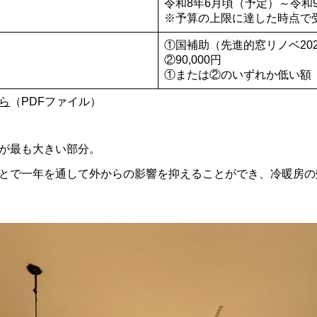
令和8年6月頃（予定）～令和9
※予算の上限に達した時点で
①国補助（先進的窓リノベ202
②90,000円
①または②のいずれか低い額
ら
（PDFファイル）
が最も大きい部分。
とで一年を通して外からの影響を抑えることができ、冷暖房の