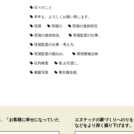
日々のこと
本年も、よろしくお願い致します。
現場
現場の
現場の進捗状況
現場の進捗状況。
現場監督の仕事。
現場監督の仕事・考え方。
現場監督の面白み。
環境整備点検
社内検査
祝 お引渡し。
素敵写真
養生撤去後。
は、「お客様に幸せになっていた
エヌテックの家づくりへのりを
などをより深く掘り下げます。