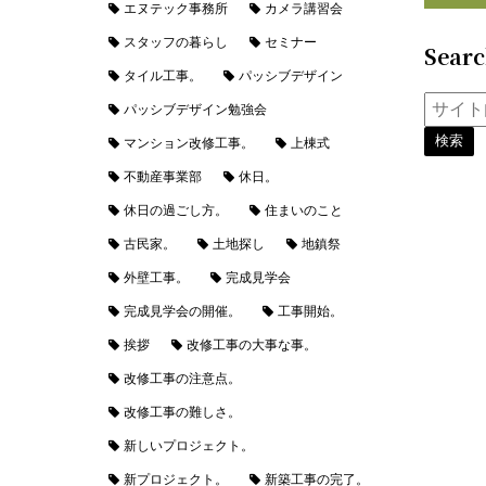
エヌテック事務所
カメラ講習会
スタッフの暮らし
セミナー
Sear
タイル工事。
パッシブデザイン
パッシブデザイン勉強会
マンション改修工事。
上棟式
不動産事業部
休日。
休日の過ごし方。
住まいのこと
古民家。
土地探し
地鎮祭
外壁工事。
完成見学会
完成見学会の開催。
工事開始。
挨拶
改修工事の大事な事。
改修工事の注意点。
改修工事の難しさ。
新しいプロジェクト。
新プロジェクト。
新築工事の完了。