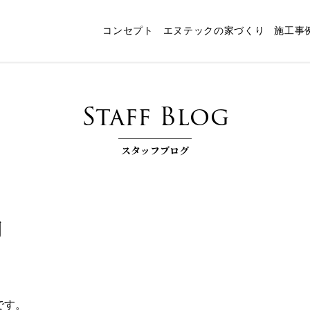
コンセプト
エヌテックの家づくり
施工事
ャート
スタッフ紹介
パッシブデザイン
エヌテックの技術
インタビュー
コンセプトルーム「檪」
耐震構法・SE構法
お客様コラム
家づくりコラム
お知らせ
快
Staff Blog
スタッフブログ
月
です。