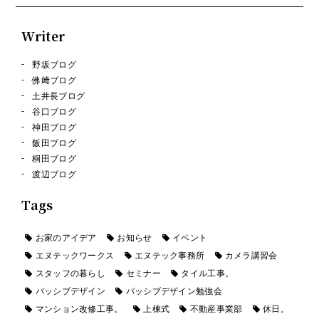
Writer
野坂ブログ
佛﨑ブログ
土井長ブログ
谷口ブログ
神田ブログ
飯田ブログ
桐田ブログ
渡辺ブログ
Tags
お家のアイデア
お知らせ
イベント
エヌテックワークス
エヌテック事務所
カメラ講習会
スタッフの暮らし
セミナー
タイル工事。
パッシブデザイン
パッシブデザイン勉強会
マンション改修工事。
上棟式
不動産事業部
休日。