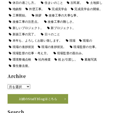
休日の過ごし方。
住まいのこと
古民家。
土地探し
地鎮祭
外壁工事。
完成見学会
完成見学会の開催。
工事開始。
挨拶
改修工事の大事な事。
改修工事の注意点。
改修工事の難しさ。
新しいプロジェクト。
新プロジェクト。
新築工事の完了。
日々のこと
本年も、よろしくお願い致します。
現場
現場の
現場の進捗状況
現場の進捗状況。
現場監督の仕事。
現場監督の仕事・考え方。
現場監督の面白み。
環境整備点検
社内検査
祝 お引渡し。
素敵写真
養生撤去後。
Archive
以前のStaff Blogはこちら
Search