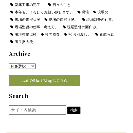
新築工事の完了。
日々のこと
本年も、よろしくお願い致します。
現場
現場の
現場の進捗状況
現場の進捗状況。
現場監督の仕事。
現場監督の仕事・考え方。
現場監督の面白み。
環境整備点検
社内検査
祝 お引渡し。
素敵写真
養生撤去後。
Archive
以前のStaff Blogはこちら
Search