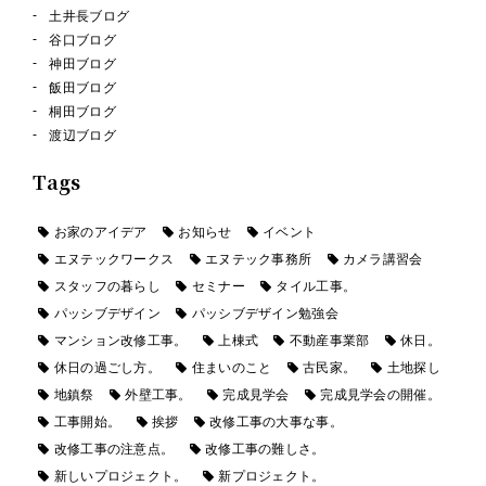
土井長ブログ
谷口ブログ
神田ブログ
飯田ブログ
桐田ブログ
渡辺ブログ
Tags
お家のアイデア
お知らせ
イベント
エヌテックワークス
エヌテック事務所
カメラ講習会
スタッフの暮らし
セミナー
タイル工事。
パッシブデザイン
パッシブデザイン勉強会
マンション改修工事。
上棟式
不動産事業部
休日。
休日の過ごし方。
住まいのこと
古民家。
土地探し
地鎮祭
外壁工事。
完成見学会
完成見学会の開催。
工事開始。
挨拶
改修工事の大事な事。
改修工事の注意点。
改修工事の難しさ。
新しいプロジェクト。
新プロジェクト。