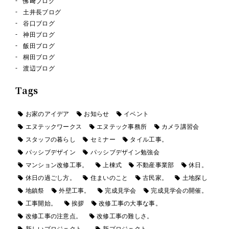
佛﨑ブログ
土井長ブログ
谷口ブログ
神田ブログ
飯田ブログ
桐田ブログ
渡辺ブログ
Tags
お家のアイデア
お知らせ
イベント
エヌテックワークス
エヌテック事務所
カメラ講習会
スタッフの暮らし
セミナー
タイル工事。
パッシブデザイン
パッシブデザイン勉強会
マンション改修工事。
上棟式
不動産事業部
休日。
休日の過ごし方。
住まいのこと
古民家。
土地探し
地鎮祭
外壁工事。
完成見学会
完成見学会の開催。
工事開始。
挨拶
改修工事の大事な事。
改修工事の注意点。
改修工事の難しさ。
新しいプロジェクト。
新プロジェクト。