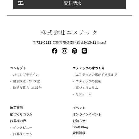
資料請求
株式会社エヌテック
〒731-0113 広島市安佐南区西原9-13-11 [
map
]
コンセプト
エヌテックの家づくり
パッシブデザイン
エヌテックの家ができるまで
耐震構法・SE構法
エヌテックの技術
快適な暮らしの設計
家づくりコラム
リフォーム
施工事例
イベント
家づくりコラム
オンラインイベント
お客様の声
お知らせ
Staff Blog
インタビュー
資料請求
お客様コラム