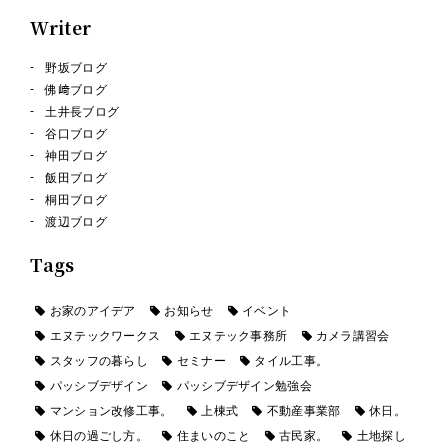
Writer
野坂ブログ
佛﨑ブログ
土井長ブログ
谷口ブログ
神田ブログ
飯田ブログ
桐田ブログ
渡辺ブログ
Tags
お家のアイデア
お知らせ
イベント
エヌテックワークス
エヌテック事務所
カメラ講習会
スタッフの暮らし
セミナー
タイル工事。
パッシブデザイン
パッシブデザイン勉強会
マンション改修工事。
上棟式
不動産事業部
休日。
休日の過ごし方。
住まいのこと
古民家。
土地探し