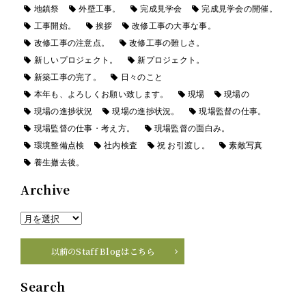
地鎮祭
外壁工事。
完成見学会
完成見学会の開催。
工事開始。
挨拶
改修工事の大事な事。
改修工事の注意点。
改修工事の難しさ。
新しいプロジェクト。
新プロジェクト。
新築工事の完了。
日々のこと
本年も、よろしくお願い致します。
現場
現場の
現場の進捗状況
現場の進捗状況。
現場監督の仕事。
現場監督の仕事・考え方。
現場監督の面白み。
環境整備点検
社内検査
祝 お引渡し。
素敵写真
養生撤去後。
Archive
以前のStaff Blogはこちら
Search