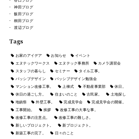
谷口ブログ
神田ブログ
飯田ブログ
桐田ブログ
渡辺ブログ
Tags
お家のアイデア
お知らせ
イベント
エヌテックワークス
エヌテック事務所
カメラ講習会
スタッフの暮らし
セミナー
タイル工事。
パッシブデザイン
パッシブデザイン勉強会
マンション改修工事。
上棟式
不動産事業部
休日。
休日の過ごし方。
住まいのこと
古民家。
土地探し
地鎮祭
外壁工事。
完成見学会
完成見学会の開催。
工事開始。
挨拶
改修工事の大事な事。
改修工事の注意点。
改修工事の難しさ。
新しいプロジェクト。
新プロジェクト。
新築工事の完了。
日々のこと