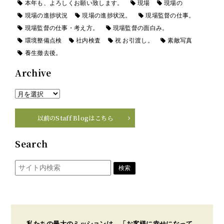
本年も、よろしくお願い致します。
現場
現場の
現場の進捗状況
現場の進捗状況。
現場監督の仕事。
現場監督の仕事・考え方。
現場監督の面白み。
環境整備点検
社内検査
祝 お引渡し。
素敵写真
養生撤去後。
Archive
以前のStaff Blogはこちら
Search
私たちの最大のミッションは、「お客様に幸せになって