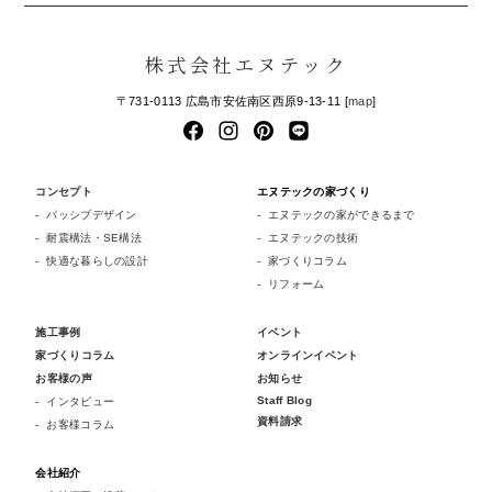
株式会社エヌテック
〒731-0113 広島市安佐南区西原9-13-11 [
map
]
コンセプト
エヌテックの家づくり
パッシブデザイン
エヌテックの家ができるまで
耐震構法・SE構法
エヌテックの技術
快適な暮らしの設計
家づくりコラム
リフォーム
施工事例
イベント
家づくりコラム
オンラインイベント
お客様の声
お知らせ
Staff Blog
インタビュー
資料請求
お客様コラム
会社紹介