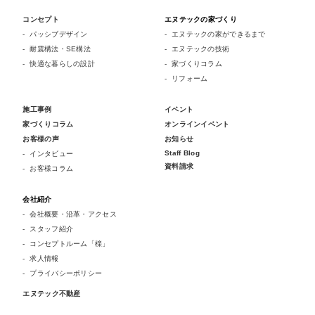
コンセプト
エヌテックの家づくり
パッシブデザイン
エヌテックの家ができるまで
耐震構法・SE構法
エヌテックの技術
快適な暮らしの設計
家づくりコラム
リフォーム
施工事例
イベント
家づくりコラム
オンラインイベント
お客様の声
お知らせ
Staff Blog
インタビュー
資料請求
お客様コラム
会社紹介
会社概要・沿革・アクセス
スタッフ紹介
コンセプトルーム「檪」
求人情報
プライバシーポリシー
エヌテック不動産