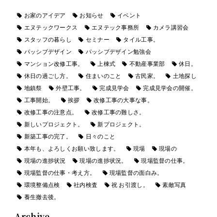
お家のアイデア
お知らせ
イベント
エヌテックワークス
エヌテック事務所
カメラ講習会
スタッフの暮らし
セミナー
タイル工事。
パッシブデザイン
パッシブデザイン勉強会
マンション改修工事。
上棟式
不動産事業部
休日。
休日の過ごし方。
住まいのこと
古民家。
土地探し
地鎮祭
外壁工事。
完成見学会
完成見学会の開催。
工事開始。
挨拶
改修工事の大事な事。
改修工事の注意点。
改修工事の難しさ。
新しいプロジェクト。
新プロジェクト。
新築工事の完了。
日々のこと
本年も、よろしくお願い致します。
現場
現場の
現場の進捗状況
現場の進捗状況。
現場監督の仕事。
現場監督の仕事・考え方。
現場監督の面白み。
環境整備点検
社内検査
祝 お引渡し。
素敵写真
養生撤去後。
Archive