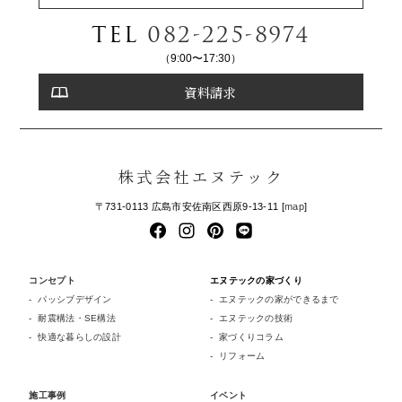
TEL
082-225-8974
（9:00〜17:30）
資料請求
株式会社エヌテック
〒731-0113 広島市安佐南区西原9-13-11 [
map
]
コンセプト
エヌテックの家づくり
パッシブデザイン
エヌテックの家ができるまで
耐震構法・SE構法
エヌテックの技術
快適な暮らしの設計
家づくりコラム
リフォーム
施工事例
イベント