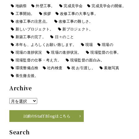
地鎮祭
外壁工事。
完成見学会
完成見学会の開催。
工事開始。
挨拶
改修工事の大事な事。
改修工事の注意点。
改修工事の難しさ。
新しいプロジェクト。
新プロジェクト。
新築工事の完了。
日々のこと
本年も、よろしくお願い致します。
現場
現場の
現場の進捗状況
現場の進捗状況。
現場監督の仕事。
現場監督の仕事・考え方。
現場監督の面白み。
環境整備点検
社内検査
祝 お引渡し。
素敵写真
養生撤去後。
Archive
以前のStaff Blogはこちら
Search