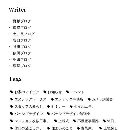
Writer
野坂ブログ
佛﨑ブログ
土井長ブログ
谷口ブログ
神田ブログ
飯田ブログ
桐田ブログ
渡辺ブログ
Tags
お家のアイデア
お知らせ
イベント
エヌテックワークス
エヌテック事務所
カメラ講習会
スタッフの暮らし
セミナー
タイル工事。
パッシブデザイン
パッシブデザイン勉強会
マンション改修工事。
上棟式
不動産事業部
休日。
休日の過ごし方。
住まいのこと
古民家。
土地探し