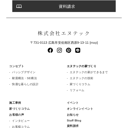
資料請求
株式会社エヌテック
〒731-0113 広島市安佐南区西原9-13-11 [
map
]
コンセプト
エヌテックの家づくり
パッシブデザイン
エヌテックの家ができるまで
耐震構法・SE構法
エヌテックの技術
快適な暮らしの設計
家づくりコラム
リフォーム
施工事例
イベント
家づくりコラム
オンラインイベント
お客様の声
お知らせ
Staff Blog
インタビュー
資料請求
お客様コラム