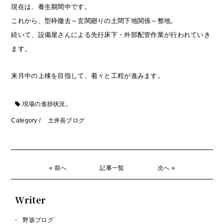
現在は、養生期間中です。
これから、型枠撤去～玄関廻りの土間下地関係～整地。
続いて、設備屋さんによる先行床下・外部配管作業が行われていき
ます。
来月中の上棟を目指して、着々と工程が進みます。
現場の進捗状況。
Category /
土井長ブログ
« 前へ
記事一覧
次へ »
Writer
野坂ブログ