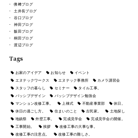
佛﨑ブログ
土井長ブログ
谷口ブログ
神田ブログ
飯田ブログ
桐田ブログ
渡辺ブログ
Tags
お家のアイデア
お知らせ
イベント
エヌテックワークス
エヌテック事務所
カメラ講習会
スタッフの暮らし
セミナー
タイル工事。
パッシブデザイン
パッシブデザイン勉強会
マンション改修工事。
上棟式
不動産事業部
休日。
休日の過ごし方。
住まいのこと
古民家。
土地探し
地鎮祭
外壁工事。
完成見学会
完成見学会の開催。
工事開始。
挨拶
改修工事の大事な事。
改修工事の注意点。
改修工事の難しさ。