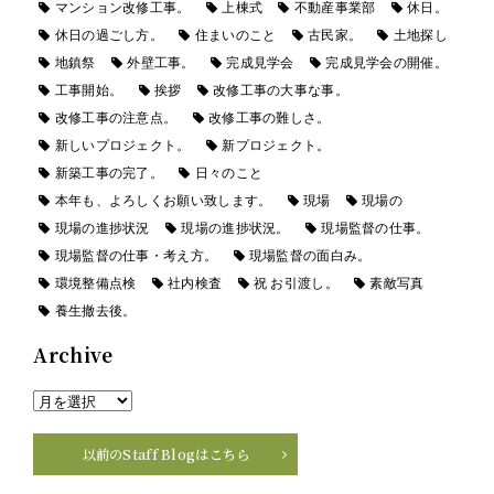
マンション改修工事。
上棟式
不動産事業部
休日。
休日の過ごし方。
住まいのこと
古民家。
土地探し
地鎮祭
外壁工事。
完成見学会
完成見学会の開催。
工事開始。
挨拶
改修工事の大事な事。
改修工事の注意点。
改修工事の難しさ。
新しいプロジェクト。
新プロジェクト。
新築工事の完了。
日々のこと
本年も、よろしくお願い致します。
現場
現場の
現場の進捗状況
現場の進捗状況。
現場監督の仕事。
現場監督の仕事・考え方。
現場監督の面白み。
環境整備点検
社内検査
祝 お引渡し。
素敵写真
養生撤去後。
Archive
以前のStaff Blogはこちら